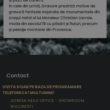
și plăci de carieră.
În cele din urmă, Gravure prezintă motive de
gravură fantezie inspirate de monumentele din
orașul natal al lui Monsieur Christian Lacroix,
moda din secolul 19 cu păsări și fluturi, precum
și peisaje montane din Provence.
Contact
VIZITA DOAR PE BAZA DE PROGRAMARE
TELEFONICA! MULTUMIM!
ADRESA HEAD OFFICE - SHOWROOM
BUCURESTI: