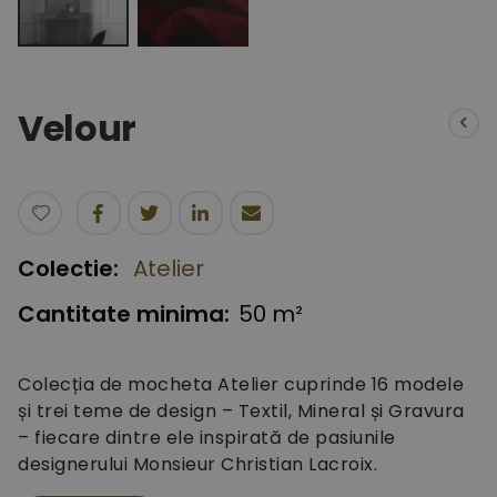
Skip
to
the
Velour
beginning
of
the
images
gallery
Colectie:
Atelier
Cantitate minima:
50 m²
Colecția de mocheta Atelier cuprinde 16 modele
și trei teme de design – Textil, Mineral și Gravura
– fiecare dintre ele inspirată de pasiunile
designerului Monsieur Christian Lacroix.