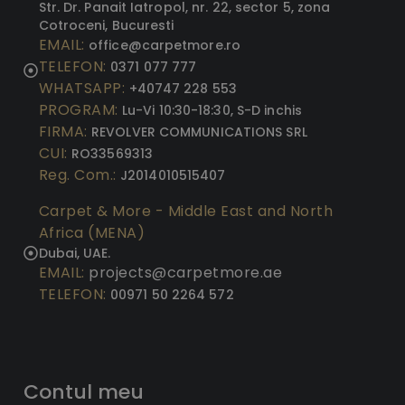
Str. Dr. Panait Iatropol, nr. 22, sector 5, zona
Cotroceni, Bucuresti
EMAIL:
office@carpetmore.ro
TELEFON:
0371 077 777
WHATSAPP:
+40747 228 553
PROGRAM:
Lu-Vi 10:30-18:30, S-D inchis
FIRMA:
REVOLVER COMMUNICATIONS SRL
CUI:
RO33569313
Reg. Com.:
J2014010515407
Carpet & More - Middle East and North
Africa (MENA)
Dubai, UAE.
EMAIL:
projects@carpetmore.ae
TELEFON:
00971 50 2264 572
Contul meu