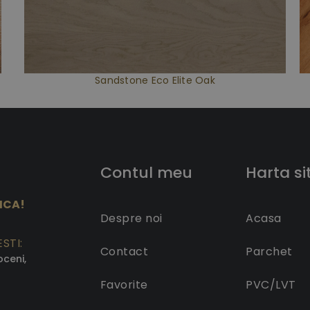
Sandstone Eco Elite Oak
Contul meu
Harta si
ICA!
Despre noi
Acasa
STI:
Contact
Parchet
oceni,
Favorite
PVC/LVT