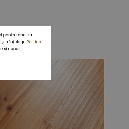
i pentru analiza
e
i și a înțelege
Politica
 și condiții.