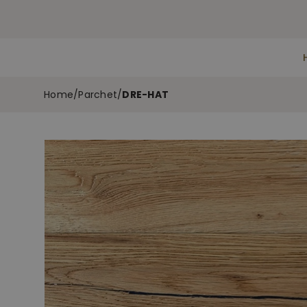
Home
/
Parchet
/
DRE-HAT
Skip
to
the
end
of
the
images
gallery