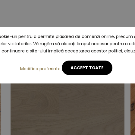
ookie-uri pentru a permite plasarea de comenzi online, precum ș
Vezi si alte produse recomandat
nțelor vizitatorilor. Vă rugăm să alocați timpul necesar pentru a cit
în continuare a site-ului implică acceptarea acestor politici, clauze
ACCEPT TOATE
Modifica preferinte