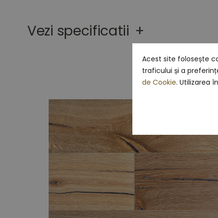
the
beginning
Vezi specificatii
+
of
the
images
gallery
Acest site folosește c
traficului și a preferi
de Cookie
. Utilizarea 