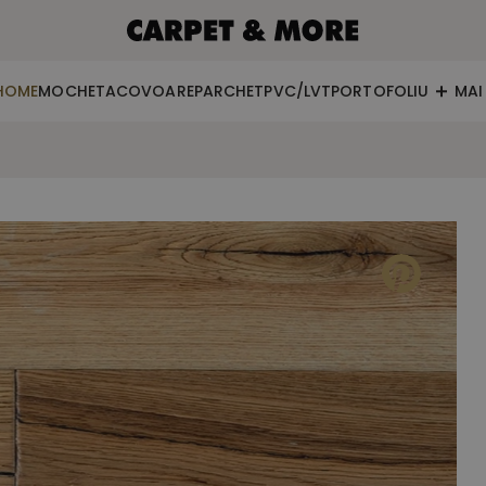
HOME
MOCHETA
COVOARE
PARCHET
PVC/LVT
PORTOFOLIU
MAI