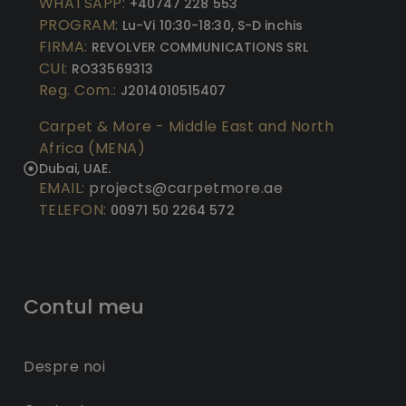
WHATSAPP:
+40747 228 553
PROGRAM:
Lu-Vi 10:30-18:30, S-D inchis
FIRMA:
REVOLVER COMMUNICATIONS SRL
CUI:
RO33569313
Reg. Com.:
J2014010515407
Carpet & More - Middle East and North
Africa (MENA)
Dubai, UAE.
EMAIL:
projects@carpetmore.ae
TELEFON:
00971 50 2264 572
Contul meu
Despre noi