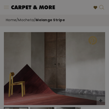
Home
/
Mocheta
/
Melange Stripe
Skip
to
the
end
of
the
images
gallery