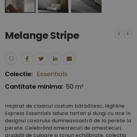
Skip
to
the
Melange Stripe
beginning
of
the
images
gallery
Colectie:
Essentials
Cantitate minima:
50 m²
Inspirat de clasicul costum bărbătesc, Highline
Express Essentials aduce tartan și dungi cu ace în
designul covorului dumneavoastră de la perete la
perete. Celebrând amestecuri de amestecuri,
gradații de culoare și tonuri echilibrate, colecția