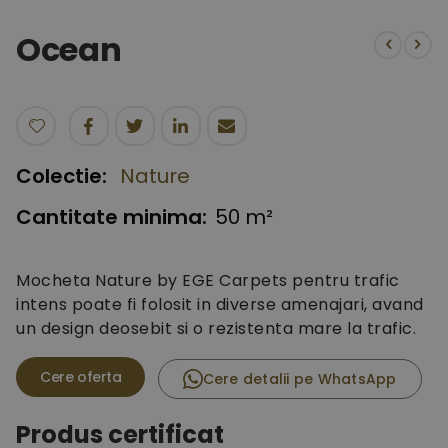
to
the
Ocean
beginning
of
the
images
gallery
Colectie:
Nature
Cantitate minima:
50 m²
Mocheta Nature by EGE Carpets pentru trafic
intens poate fi folosit in diverse amenajari, avand
un design deosebit si o rezistenta mare la trafic.
Cere detalii pe WhatsApp
Produs certificat