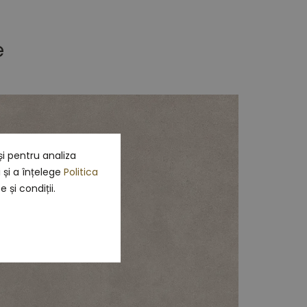
e
i pentru analiza
i și a înțelege
Politica
 și condiții.