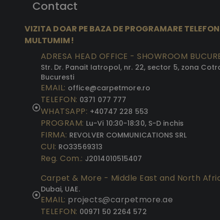
Contact
VIZITA DOAR PE BAZA DE PROGRAMARE TELEFON
MULTUMIM!
ADRESA HEAD OFFICE - SHOWROOM BUCURE
Str. Dr. Panait Iatropol, nr. 22, sector 5, zona Cotr
Bucuresti
EMAIL:
office@carpetmore.ro
TELEFON:
0371 077 777
WHATSAPP:
+40747 228 553
PROGRAM:
Lu-Vi 10:30-18:30, S-D inchis
FIRMA:
REVOLVER COMMUNICATIONS SRL
CUI:
RO33569313
Reg. Com.:
J2014010515407
Carpet & More - Middle East and North Afr
Dubai, UAE.
EMAIL:
projects@carpetmore.ae
TELEFON:
00971 50 2264 572