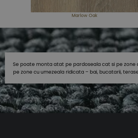
Marlow Oak
Se poate monta atat pe pardoseala cat si pe zone de 
pe zone cu umezeala ridicata – bai, bucatarii, terase