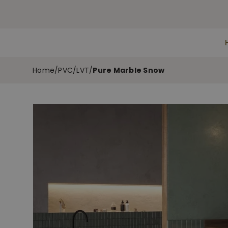
Home
/
PVC/LVT
/
Pure Marble Snow
Skip
to
the
end
of
the
images
gallery