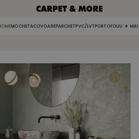
HOME
MOCHETA
COVOARE
PARCHET
PVC/LVT
PORTOFOLIU
MAI