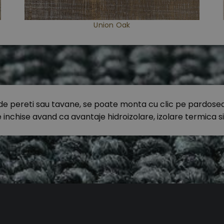
Union Oak
pereti sau tavane, se poate monta cu clic pe pardoseala, o
 inchise avand ca avantaje hidroizolare, izolare termica si