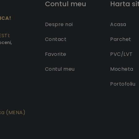
Contul meu
Harta si
ICA!
Despre noi
Acasa
STI:
Contact
Parchet
oceni,
Favorite
PVC/LVT
Contul meu
Mocheta
Portofoliu
ica (MENA)