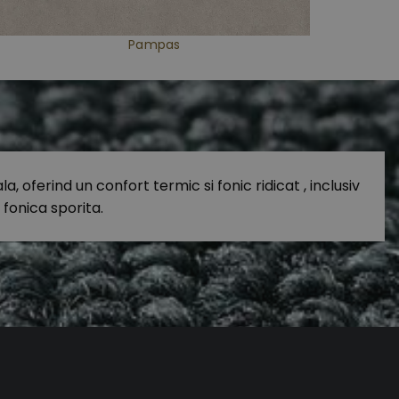
Pampas
ferind un confort termic si fonic ridicat , inclusiv
 fonica sporita.