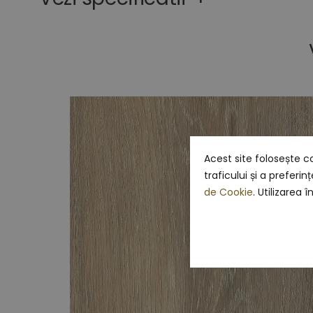
the
images
gallery
Acest site folosește c
traficului și a preferi
de Cookie
. Utilizarea 