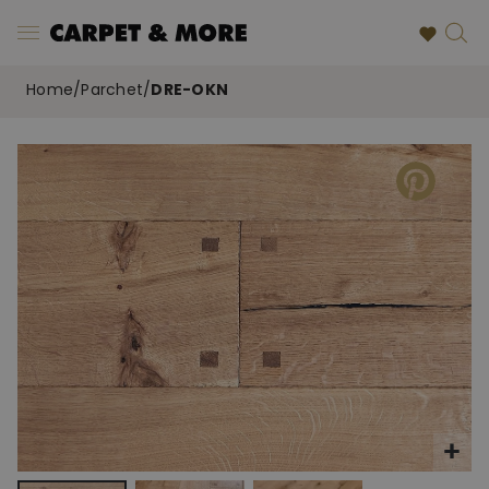
Home
/
Parchet
/
DRE-OKN
Skip
to
the
end
of
the
images
gallery