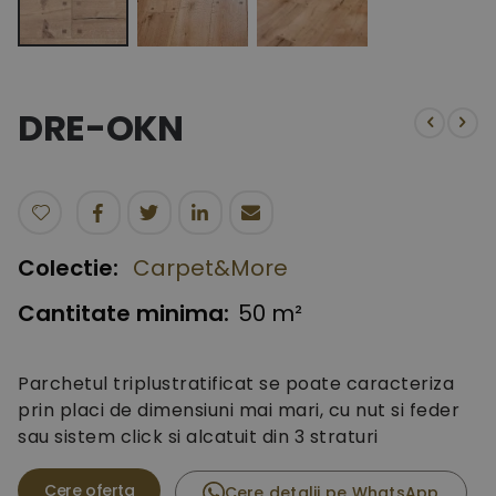
Skip
to
the
DRE-OKN
beginning
of
the
images
gallery
Colectie:
Carpet&More
Cantitate minima:
50 m²
Parchetul triplustratificat se poate caracteriza
prin placi de dimensiuni mai mari, cu nut si feder
sau sistem click si alcatuit din 3 straturi
Cere detalii pe WhatsApp