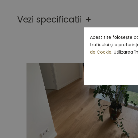
the
beginning
Vezi specificatii
+
of
the
images
gallery
Acest site folosește c
traficului și a preferi
de Cookie
. Utilizarea 