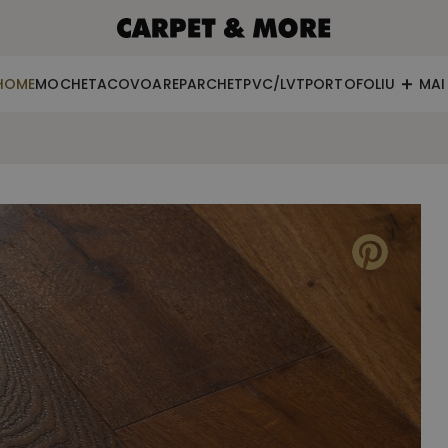
HOME
MOCHETA
COVOARE
PARCHET
PVC/LVT
PORTOFOLIU
MAI