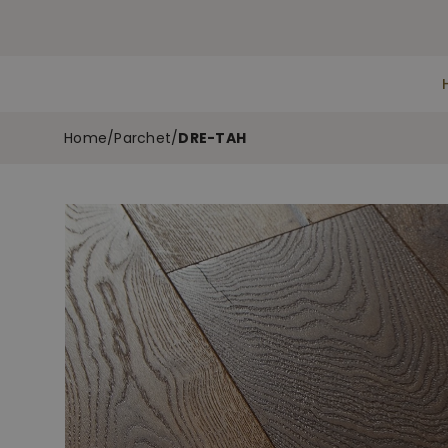
Home
/
Parchet
/
DRE-TAH
Skip
to
the
end
of
the
images
gallery