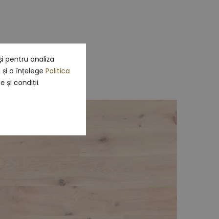
i pentru analiza
e
i și a înțelege
Politica
 și condiții.