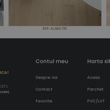
BER-ALABATRE
Contul meu
Harta si
ICA!
Despre noi
Acasa
STI:
Contact
Parchet
oceni,
Favorite
PVC/LVT