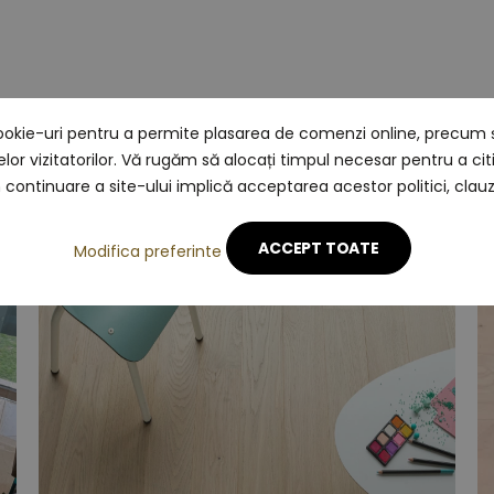
ookie-uri pentru a permite plasarea de comenzi online, precum ș
Vezi si alte produse recomandat
nțelor vizitatorilor. Vă rugăm să alocați timpul necesar pentru a cit
în continuare a site-ului implică acceptarea acestor politici, clauze
ACCEPT TOATE
Modifica preferinte