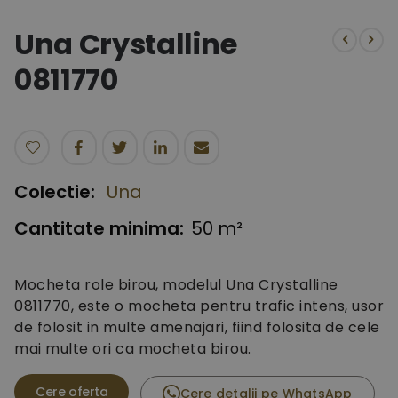
to
the
Una Crystalline
beginning
of
0811770
the
images
gallery
Colectie:
Una
Cantitate minima:
50 m²
Mocheta role birou, modelul Una Crystalline
0811770, este o mocheta pentru trafic intens, usor
de folosit in multe amenajari, fiind folosita de cele
mai multe ori ca mocheta birou.
Cere detalii pe WhatsApp