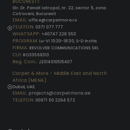
BUCURESTI:
Str. Dr. Panait Iatropol, nr. 22, sector 5, zona
Cotroceni, Bucuresti
EMAIL:
office@carpetmore.ro
TELEFON:
0371 077 777
WHATSAPP:
+40747 228 553
PROGRAM:
Lu-Vi 10:30-18:30, S-D inchis
FIRMA:
REVOLVER COMMUNICATIONS SRL
CUI:
RO33569313
Reg. Com.:
J2014010515407
Carpet & More - Middle East and North
Africa (MENA)
Dubai, UAE.
EMAIL:
projects@carpetmore.ae
TELEFON:
00971 50 2264 572